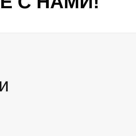
Е С НАМИ!
и