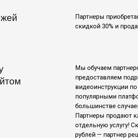
ежей
Партнеры приобретаю
скидкой 30% и прод
у
Мы обучаем партнеро
предоставляем подр
айтом
видеоинструкции по 
популярными платфо
большинстве случаев
Партнеры продают к
отдельную услугу! Ск
рублей — партнер ре